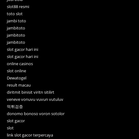
slot88 resmi
toto slot
jambi toto
jambitoto
jambitoto
jambitoto
slot gacor hari ini
slot gacor hari ini
online casinos
slot online
Dewatogel
result macau
diritmit binisit viritn sitilirt
veneve vonuvu vuvun vutuluv
먹튀검증
donomo bonoso voron sotolor
slot gacor
slot
link slot gacor terpercaya