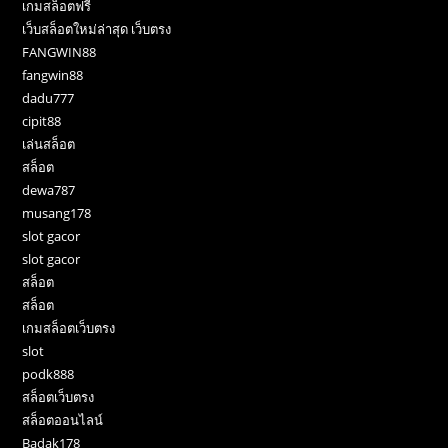
เกมสล็อตฟรี
เว็บสล็อตใหม่ล่าสุด เว็บตรง
FANGWIN88
fangwin88
dadu777
cipit88
เล่นสล็อต
สล็อต
dewa787
musang178
slot gacor
slot gacor
สล็อต
สล็อต
เกมสล็อตเว็บตรง
slot
podk888
สล็อตเว็บตรง
สล็อตออนไลน์
Badak178