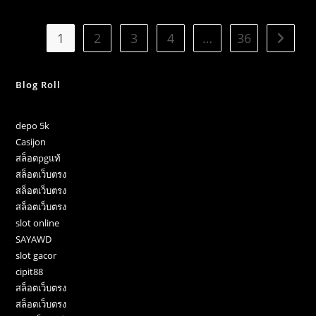
1
2
3
4
…
36
Blog Roll
depo 5k
Casijon
สล็อตpgแท้
สล็อตเว็บตรง
สล็อตเว็บตรง
สล็อตเว็บตรง
slot online
SAYAWD
slot gacor
cipit88
สล็อตเว็บตรง
สล็อตเว็บตรง