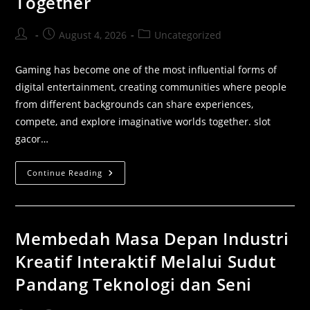
Together
August 4, 2026
Uncategorized
Gaming has become one of the most influential forms of
digital entertainment, creating communities where people
from different backgrounds can share experiences,
compete, and explore imaginative worlds together. slot
gacor…
Continue Reading
Membedah Masa Depan Industri
Kreatif Interaktif Melalui Sudut
Pandang Teknologi dan Seni