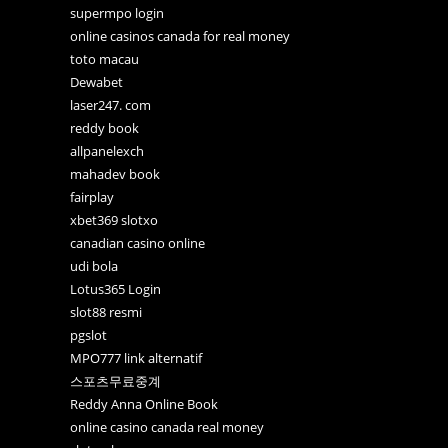
supermpo login
online casinos canada for real money
toto macau
Dewabet
laser247. com
reddy book
allpanelexch
mahadev book
fairplay
xbet369 slotxo
canadian casino online
udi bola
Lotus365 Login
slot88 resmi
pgslot
MPO777 link alternatif
스포츠무료중계
Reddy Anna Online Book
online casino canada real money