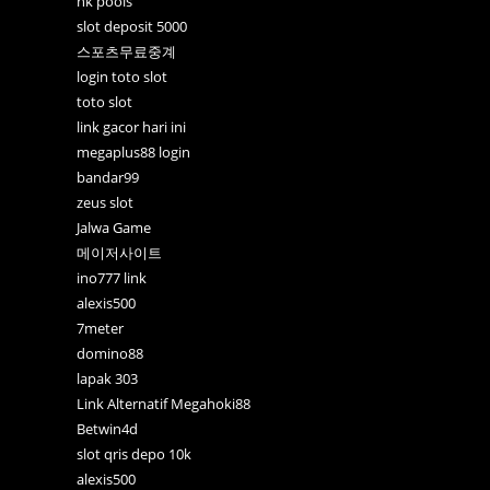
hk pools
slot deposit 5000
스포츠무료중계
login toto slot
toto slot
link gacor hari ini
megaplus88 login
bandar99
zeus slot
Jalwa Game
메이저사이트
ino777 link
alexis500
7meter
domino88
lapak 303
Link Alternatif Megahoki88
Betwin4d
slot qris depo 10k
alexis500