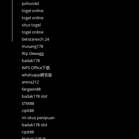
pohon4d
togel online
togel online
situs togel
togel online
betstarexch 24
musang178
Rtp Dewagg
badak178
WPS Office下载
whatsapp網頁版
arena212
fangwin88
badak178 slot
STM88
cipit88
Ini situs penipuan
badak178 slot
cipit88