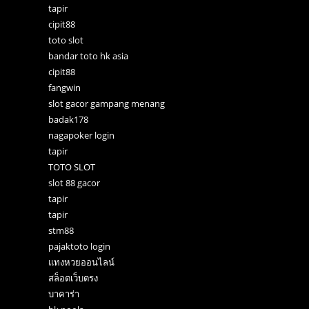
tapir
cipit88
toto slot
bandar toto hk asia
cipit88
fangwin
slot gacor gampang menang
badak178
nagapoker login
tapir
TOTO SLOT
slot 88 gacor
tapir
tapir
stm88
pajaktoto login
แทงหวยออนไลน์
สล็อตเว็บตรง
บาคาร่า