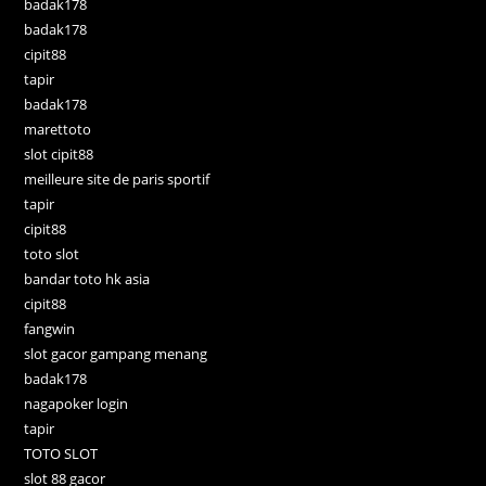
badak178
badak178
cipit88
tapir
badak178
marettoto
slot cipit88
meilleure site de paris sportif
tapir
cipit88
toto slot
bandar toto hk asia
cipit88
fangwin
slot gacor gampang menang
badak178
nagapoker login
tapir
TOTO SLOT
slot 88 gacor