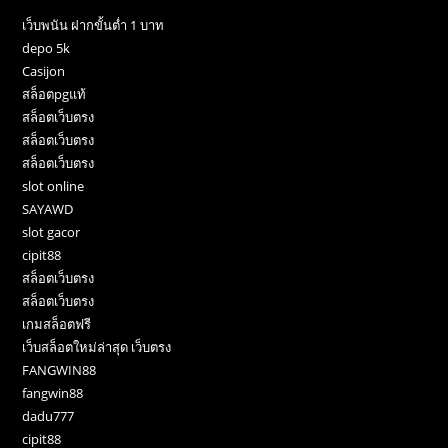
เว็บพนัน ฝากขั้นต่ำ 1 บาท
depo 5k
Casijon
สล็อตpgแท้
สล็อตเว็บตรง
สล็อตเว็บตรง
สล็อตเว็บตรง
slot online
SAYAWD
slot gacor
cipit88
สล็อตเว็บตรง
สล็อตเว็บตรง
เกมสล็อตฟรี
เว็บสล็อตใหม่ล่าสุด เว็บตรง
FANGWIN88
fangwin88
dadu777
cipit88