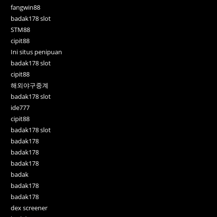
fangwin88
badak178 slot
STM88
cipit88
Ini situs penipuan
badak178 slot
cipit88
해외야구중계
badak178 slot
ide777
cipit88
badak178 slot
badak178
badak178
badak178
badak
badak178
badak178
dex screener