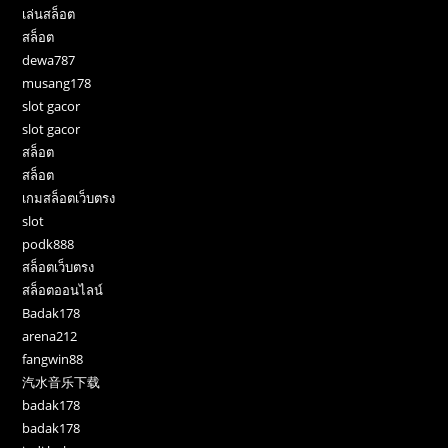
เล่นสล็อต
สล็อต
dewa787
musang178
slot gacor
slot gacor
สล็อต
สล็อต
เกมสล็อตเว็บตรง
slot
podk888
สล็อตเว็บตรง
สล็อตออนไลน์
Badak178
arena212
fangwin88
汽水音乐下载
badak178
badak178