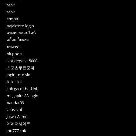
tapir
tapir
stm88
pajaktoto login
แทงหวยออนไลน์
สล็อตเว็บตรง
บาคาร่า
hk pools
slot deposit 5000
스포츠무료중계
login toto slot
toto slot
link gacor hari ini
megaplus88 login
bandar99
zeus slot
Jalwa Game
메이저사이트
ino777 link