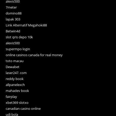
alexis500
7meter
domino88
lapak 303
Link Alternatif Megahoki88
Betwin4d
slot qris depo 10k
alexis500
supermpo login
online casinos canada for real money
toto macau
Dewabet
laser247. com
reddy book
allpanelexch
mahadev book
fairplay
xbet369 slotxo
canadian casino online
udi bola