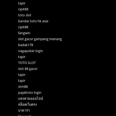
tapir
cipit88
toto slot
bandar toto hk asia
cipit88
fangwin
slot gacor gampang menang
badak178
nagapoker login
tapir
TOTO SLOT
slot 88 gacor
tapir
tapir
stm88
pajaktoto login
แทงหวยออนไลน์
สล็อตเว็บตรง
บาคาร่า