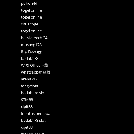
pohon4d
togel online
togel online
situs togel
togel online
betstarexch 24
musang178
Rtp Dewagg
badak178
WPS Office下载
whatsapp網頁版
arena212
fangwin88
badak178 slot
STM88
cipit88
Ini situs penipuan
badak178 slot
cipit88