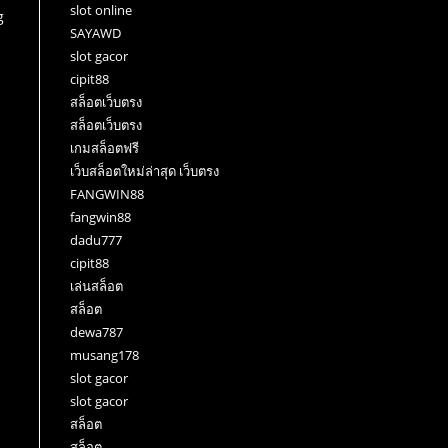
slot online
g
SAYAWD
slot gacor
cipit88
สล็อตเว็บตรง
สล็อตเว็บตรง
เกมสล็อตฟรี
เว็บสล็อตใหม่ล่าสุด เว็บตรง
FANGWIN88
fangwin88
dadu777
cipit88
i
เล่นสล็อต
สล็อต
dewa787
musang178
slot gacor
slot gacor
สล็อต
สล็อต