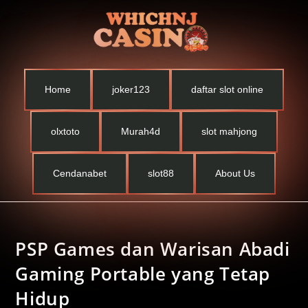
Home
joker123
daftar slot online
olxtoto
Murah4d
slot mahjong
Cendanabet
slot88
About Us
PSP Games dan Warisan Abadi
Gaming Portable yang Tetap
Hidup