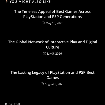
YOU MIGHT ALSO LIKE
The Timeless Appeal of Best Games Across
PlayStation and PSP Generations
May 16, 2026
The Global Network of Interactive Play and Digital
Culture
July 5, 2026
The Lasting Legacy of PlayStation and PSP Best
Games
August 9, 2025
Blog Roll