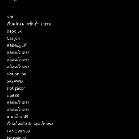
slot
เว็บพนัน ฝากขั้นต่ำ 1 บาท
depo 5k
Casijon
สล็อตpgแท้
สล็อตเว็บตรง
สล็อตเว็บตรง
สล็อตเว็บตรง
slot online
SAYAWD
slot gacor
cipit88
สล็อตเว็บตรง
สล็อตเว็บตรง
เกมสล็อตฟรี
เว็บสล็อตใหม่ล่าสุด เว็บตรง
FANGWIN88
fangwin88