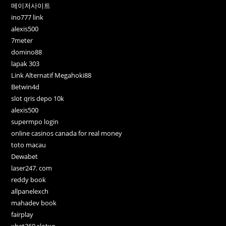
메이저사이트
ino777 link
alexis500
7meter
domino88
lapak 303
Link Alternatif Megahoki88
Betwin4d
slot qris depo 10k
alexis500
supermpo login
online casinos canada for real money
toto macau
Dewabet
laser247. com
reddy book
allpanelexch
mahadev book
fairplay
xbet369 slotxo