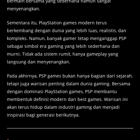
bermain bersama yang sederhana namun sangat
menyenangkan.
Sementara itu, PlayStation games modern terus
berkembang dengan dunia yang lebih luas, realistis, dan
kompleks. Namun, banyak gamer tetap menganggap PSP
sebagai simbol era gaming yang lebih sederhana dan
murni. Tidak ada sistem rumit, hanya gameplay yang
langsung dan menyenangkan.
Pada akhirnya, PSP games bukan hanya bagian dari sejarah,
tetapi juga warisan penting dalam dunia gaming. Bersama
dengan dominasi PlayStation games, PSP membantu
membentuk definisi modern dari best games. Warisan ini
akan terus hidup dalam industri gaming dan menjadi
inspirasi bagi generasi berikutnya.