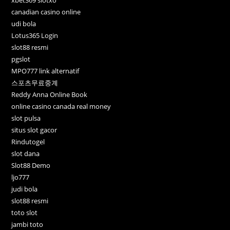
canadian casino online
udi bola
Lotus365 Login
slot88 resmi
pgslot
MPO777 link alternatif
스포츠무료중계
Reddy Anna Online Book
online casino canada real money
slot pulsa
situs slot gacor
Rindutogel
slot dana
Slot88 Demo
ljo777
judi bola
slot88 resmi
toto slot
jambi toto